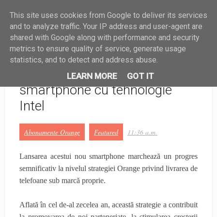
This site uses cookies from Google to deliver its services
HARDWARE
SOFTWARE
GHID
?
MAIL
and to analyze traffic. Your IP address and user-agent are
shared with Google along with performance and security
metrics to ensure quality of service, generate usage
statistics, and to detect and address abuse.
Orange oferă în Europa un nou
LEARN MORE
GOT IT
smartphone cu tehnologie
Intel
Abonamente Orange
Featured
11:36 a.m.
Lansarea acestui nou smartphone marchează un progres
semnificativ la nivelul strategiei Orange privind livrarea de
telefoane sub marcă proprie.
Aflată în cel de-al zecelea an, această strategie a contribuit
la promovarea de noi parteneriate, la stimularea creşterii