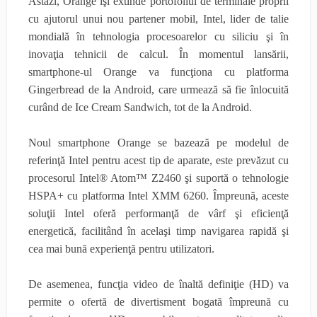
Astăzi, Orange îşi extinde portofoliul de terminale proprii
cu ajutorul unui nou partener mobil, Intel, lider de talie
mondială în tehnologia procesoarelor cu siliciu şi în
inovaţia tehnicii de calcul. În momentul lansării,
smartphone-ul Orange va funcţiona cu platforma
Gingerbread de la Android, care urmează să fie înlocuită
curând de Ice Cream Sandwich, tot de la Android.
Noul smartphone Orange se bazează pe modelul de
referinţă Intel pentru acest tip de aparate, este prevăzut cu
procesorul Intel® Atom™ Z2460 şi suportă o tehnologie
HSPA+ cu platforma Intel XMM 6260. Împreună, aceste
soluţii Intel oferă performanţă de vârf şi eficienţă
energetică, facilitând în acelaşi timp navigarea rapidă şi
cea mai bună experienţă pentru utilizatori.
De asemenea, funcţia video de înaltă definiţie (HD) va
permite o ofertă de divertisment bogată împreună cu