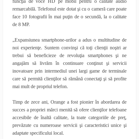
funcţia de voce HD pe mobil pentru o calitate audio
remarcabilă. Telefonul este dotat şi cu o cameră care poate
face 10 fotografii în mai puţin de o secundă, la o calitate
de 8 MP.
„Expansiunea smartphone-urilor a adus o multitudine de
noi experienţe. Suntem convinşi că toţi clienţii noştri ar
trebui să beneficieze de revoluţia smartphones şi ne
angajăm să livrăm în continuare conţinut şi servicii
inovatoare prin intermediul unei largi game de terminale
care să permită clienţilor să rămână conectaţi şi să profite
mai mult de propriul telefon.
Timp de zece ani, Orange a fost pionier în abordarea de
succes a propriei mărci menită să ofere clienţilor telefoane
accesibile de înaltă calitate, la toate categoriile de preţ,
prevăzute cu numeroase servicii şi caracteristici unice şi
adaptate specificului local.